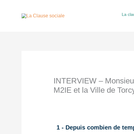
Aller
au
La cla
contenu
INTERVIEW – Monsieur 
M2IE et la Ville de Torc
1 - Depuis combien de temp